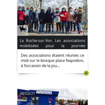
La Roche-sur-Yon. Les associations
mobilisées pour la journée
internationale des droits des
Des associations étaient réunies ce
femmes.
midi sur le kiosque place Napoléon,
à l’occasion de la jou...
+
08/03/21