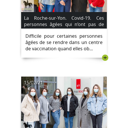
La Roche-sur-Yon. Covid-19. Ces
personnes âgées qui n’ont pas de
moyen de locomotion pour se faire
Difficile pour certaines personnes
vacciner.
âgées de se rendre dans un centre
de vaccination quand elles ob...
+
15/02/21