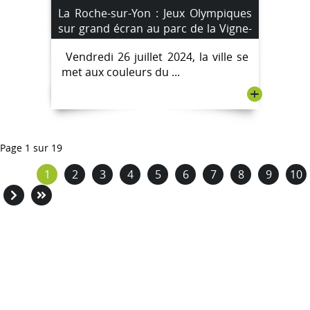
La Roche-sur-Yon : Jeux Olympiques
sur grand écran au parc de la Vigne-
aux-Roses
Vendredi 26 juillet 2024, la ville se
met aux couleurs du ...
+
Page 1 sur 19
1
2
3
4
5
6
7
8
9
10