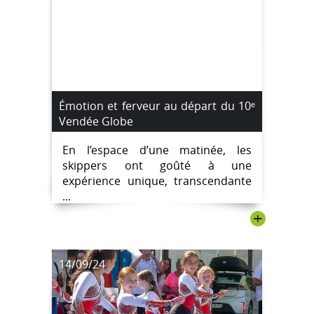
Émotion et ferveur au départ du 10ᵉ
Vendée Globe
En l’espace d’une matinée, les
skippers ont goûté à une
expérience unique, transcendante
...
+
14/09/24