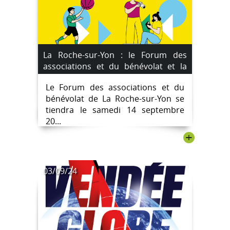
La Roche-sur-Yon : le Forum des
associations et du bénévolat et la
"Faites du sport" le samedi 14
Le Forum des associations et du
septembre 2024
bénévolat de La Roche-sur-Yon se
tiendra le samedi 14 septembre
20...
+
03/09/24