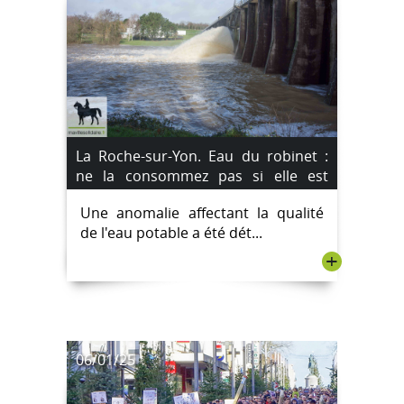
La Roche-sur-Yon. Eau du robinet :
ne la consommez pas si elle est
colorée dans plusieurs communes
Une anomalie affectant la qualité
de Vendée
de l'eau potable a été dét...
+
06/01/25