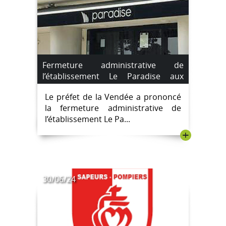
Fermeture administrative de
l’établissement Le Paradise aux
Sables d’Olonne à compter du lundi
Le préfet de la Vendée a prononcé
22 juillet 2024
la fermeture administrative de
l’établissement Le Pa...
+
30/06/24