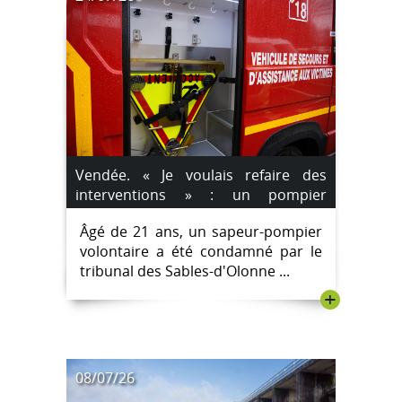
Vendée. « Je voulais refaire des
interventions » : un pompier
condamné pour des incendies
Âgé de 21 ans, un sapeur-pompier
volontaires
volontaire a été condamné par le
tribunal des Sables-d'Olonne ...
+
08/07/26