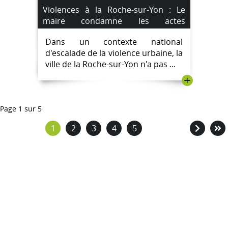
Violences à la Roche-sur-Yon : Le
maire condamne les actes
dévastateurs dans le quartier de la
Dans un contexte national
Garenne.
d'escalade de la violence urbaine, la
ville de la Roche-sur-Yon n'a pas ...
+
Page 1 sur 5
1
2
3
4
5