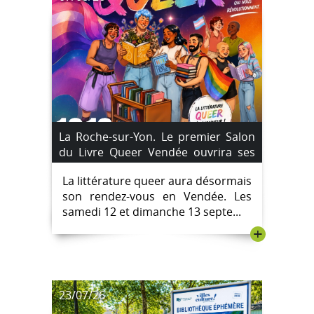
La Roche-sur-Yon. Le premier Salon
du Livre Queer Vendée ouvrira ses
portes aux Oudairies les 12 et 13
La littérature queer aura désormais
septembre 2026
son rendez-vous en Vendée. Les
samedi 12 et dimanche 13 septe...
+
23/07/26