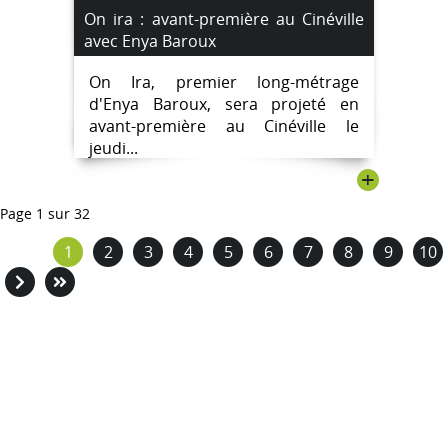
On ira : avant-première au Cinéville
avec Enya Baroux
On Ira, premier long-métrage
d'Enya Baroux, sera projeté en
avant-première au Cinéville le
jeudi...
+
Page 1 sur 32
1
2
3
4
5
6
7
8
9
10