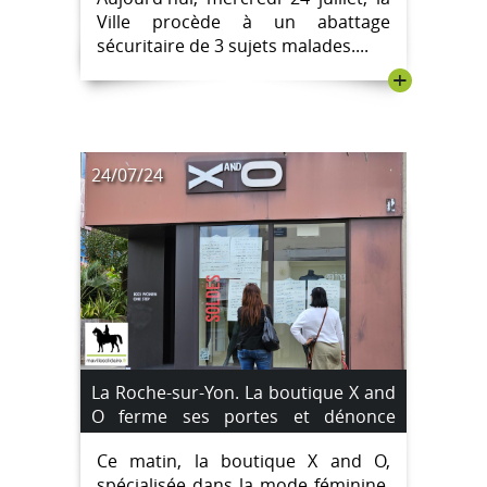
Ville procède à un abattage
sécuritaire de 3 sujets malades....
+
24/07/24
La Roche-sur-Yon. La boutique X and
O ferme ses portes et dénonce
l'absence d'indemnisation.
Ce matin, la boutique X and O,
spécialisée dans la mode féminine,