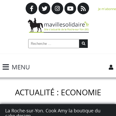
Je m'abonne
MENU
ACTUALITÉ : ECONOMIE
La Roche-sur-Yon. Cook Amy la boutique du
cake design.