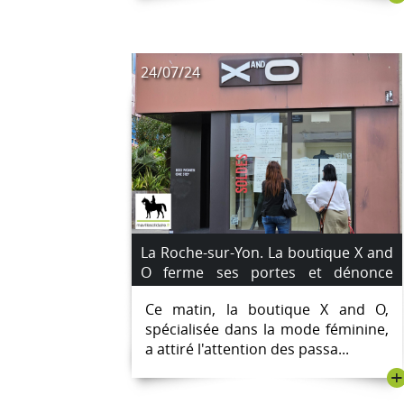
24/07/24
La Roche-sur-Yon. La boutique X and
O ferme ses portes et dénonce
l'absence d'indemnisation.
Ce matin, la boutique X and O,
spécialisée dans la mode féminine,
a attiré l'attention des passa...
+