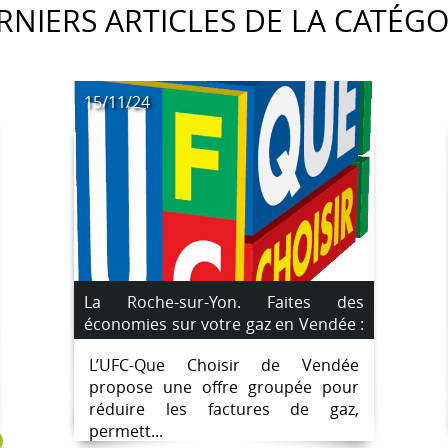
RNIERS ARTICLES DE LA CATÉGO
15/11/24
La Roche-sur-Yon. Faites des
économies sur votre gaz en Vendée :
jusqu’à 22 % de réduction avec UFC-
L’UFC-Que Choisir de Vendée
Que Choisir
propose une offre groupée pour
réduire les factures de gaz,
permett...