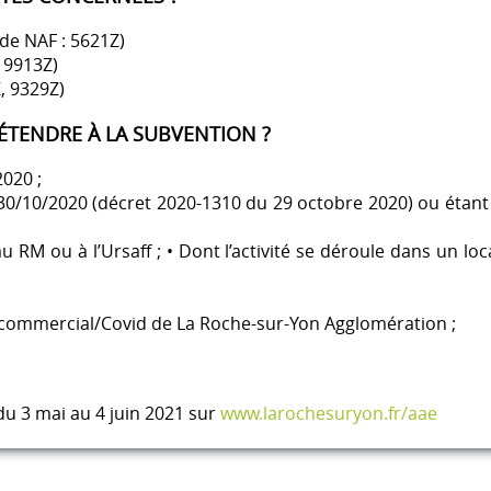
de NAF : 5621Z)
, 9913Z)
Z, 9329Z)
ÉTENDRE À LA SUBVENTION ?
2020 ;
30/10/2020 (décret 2020-1310 du 29 octobre 2020) ou étant en 
 RM ou à l’Ursaff ; • Dont l’activité se déroule dans un loca
er commercial/Covid de La Roche-sur-Yon Agglomération ;
du 3 mai au 4 juin 2021 sur
www.larochesuryon.fr/aae