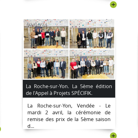
+
02/04/24
La Roche-sur-Yon. La 5ème édition
de l'Appel à Projets SPÉCIFIK.
La Roche-sur-Yon, Vendée - Le
mardi 2 avril, la cérémonie de
remise des prix de la 5ème saison
d...
+