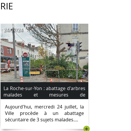
RIE
24/07/24
La Roche-sur-Yon : abattage d'arbres
malades et mesures de
compensation.
Aujourd'hui, mercredi 24 juillet, la
Ville procède à un abattage
sécuritaire de 3 sujets malades....
+