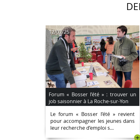
DE
12/02/25
Forum « Bosser l’été » : trouver un
job saisonnier à La Roche-sur-Yon
Le forum « Bosser l’été » revient
pour accompagner les jeunes dans
leur recherche d’emploi s...
+