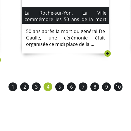
La Roche-sur-Yon. La Ville
commémore les 50 ans de la mort
du général De Gaulle
50 ans après la mort du général De
Gaulle, une cérémonie était
organisée ce midi place de la ...
+
1
2
3
4
5
6
7
8
9
10