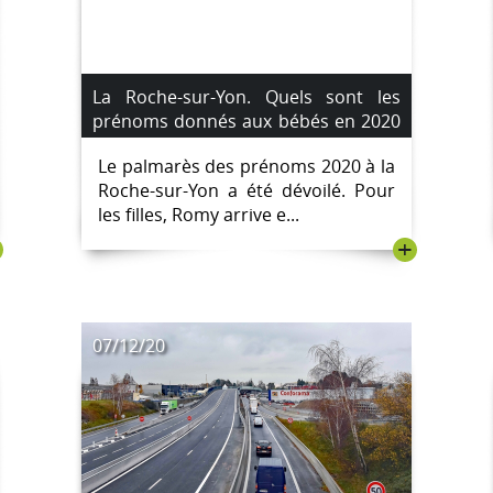
La Roche-sur-Yon. Quels sont les
prénoms donnés aux bébés en 2020
?
Le palmarès des prénoms 2020 à la
Roche-sur-Yon a été dévoilé. Pour
les filles, Romy arrive e...
+
07/12/20