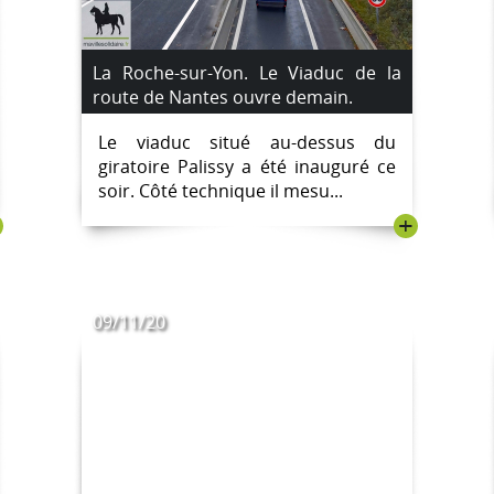
La Roche-sur-Yon. Le Viaduc de la
route de Nantes ouvre demain.
Le viaduc situé au-dessus du
giratoire Palissy a été inauguré ce
soir. Côté technique il mesu...
+
09/11/20