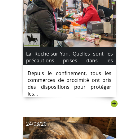
La Roche-sur-Yon. Quelles sont les
précautions prises dans les
commerces ? La liste des commerces
Depuis le confinement, tous les
ouverts.
commerces de proximité ont pris
des dispositions pour protéger
les...
+
24/03/20