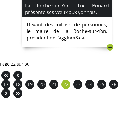
La Roche-sur-Yon: Luc Bouard
présente ses vœux aux yonnais.
Devant des milliers de personnes,
le maire de La Roche-sur-Yon,
président de l'agglom&eac...
+
Page 22 sur 30
17
18
19
20
21
22
23
24
25
26