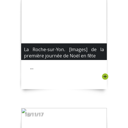
La Roche-sur-Yon. [Images] de la
première journée de Noël en fête
...
+
18/11/17