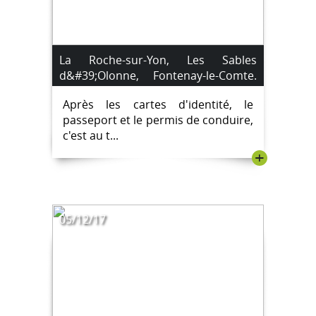
La Roche-sur-Yon, Les Sables
d&#39;Olonne, Fontenay-le-Comte.
La carte nationale d’identité, le
Après les cartes d'identité, le
passeport, le permis de conduire et
passeport et le permis de conduire,
la carte grise dématérialisés.
c'est au t...
+
05/12/17