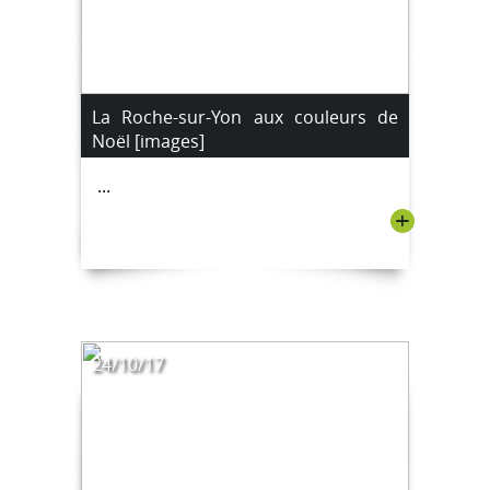
La Roche-sur-Yon aux couleurs de
Noël [images]
...
+
24/10/17