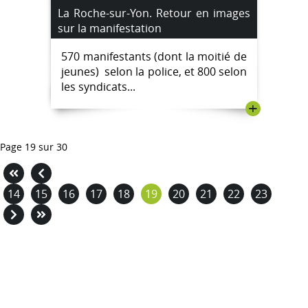
La Roche-sur-Yon. Retour en images
sur la manifestation
570 manifestants (dont la moitié de
jeunes) selon la police, et 800 selon
les syndicats...
+
Page 19 sur 30
14
15
16
17
18
19
20
21
22
23