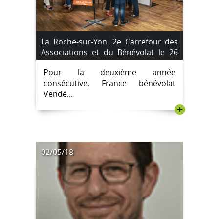
La Roche-sur-Yon. 2e Carrefour des
Associations et du Bénévolat le 26
mai au Bourg.
Pour la deuxième année
consécutive, France bénévolat
Vendé...
+
02/05/18