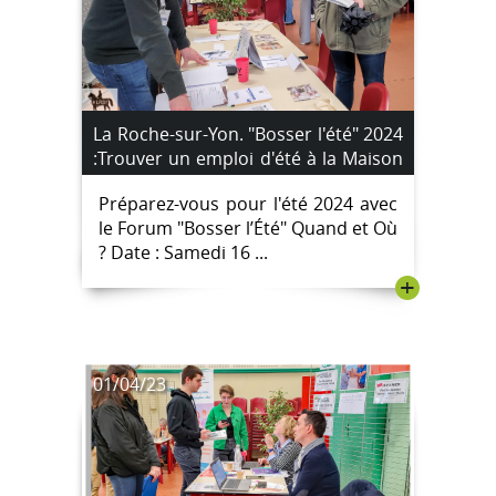
La Roche-sur-Yon. "Bosser l'été" 2024
:Trouver un emploi d'été à la Maison
de Quartier du Val d’Ornay : Votre
Préparez-vous pour l'été 2024 avec
Guide Complet
le Forum "Bosser l’Été" Quand et Où
? Date : Samedi 16 ...
+
01/04/23