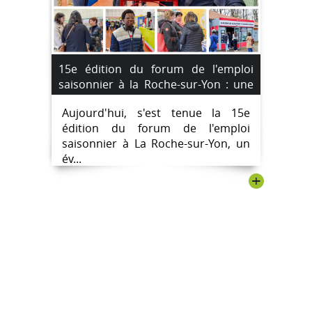
15e édition du forum de l'emploi
saisonnier à la Roche-sur-Yon : une
opportunité pour décrocher un job
Aujourd'hui, s'est tenue la 15e
d'été
édition du forum de l'emploi
saisonnier à La Roche-sur-Yon, un
év...
+