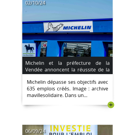
02/10/24
Michelin et la préfecture de la
Vendée annoncent la réussite de la
convention de revitalisation de La
Michelin dépasse ses objectifs avec
Roche-sur-Yon
635 emplois créés. Image : archive
mavillesolidaire. Dans un...
+
06/09/24