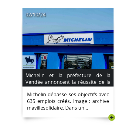
02/10/24
Michelin et la préfecture de la
Vendée annoncent la réussite de la
convention de revitalisation de La
Michelin dépasse ses objectifs avec
Roche-sur-Yon
635 emplois créés. Image : archive
mavillesolidaire. Dans un...
+