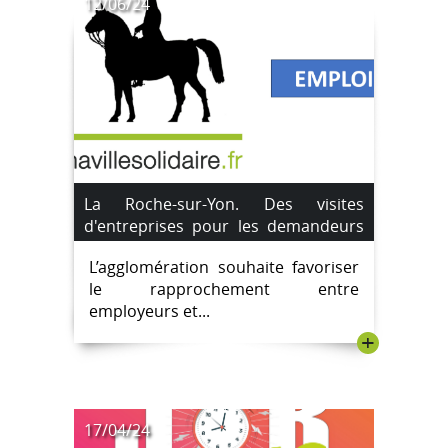
12/06/24
La Roche-sur-Yon. Des visites
d'entreprises pour les demandeurs
d'emploi
L’agglomération souhaite favoriser
le rapprochement entre
employeurs et...
+
17/04/24