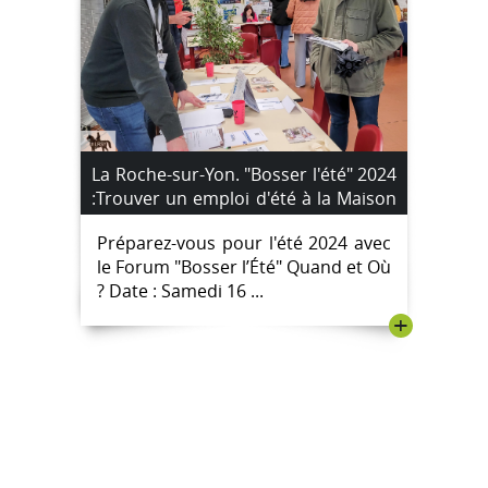
La Roche-sur-Yon. "Bosser l'été" 2024
:Trouver un emploi d'été à la Maison
de Quartier du Val d’Ornay : Votre
Préparez-vous pour l'été 2024 avec
Guide Complet
le Forum "Bosser l’Été" Quand et Où
? Date : Samedi 16 ...
+