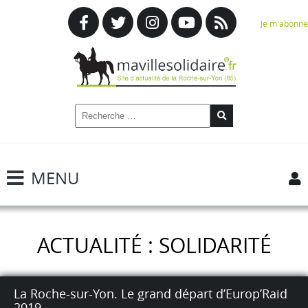
Je m'abonne
MENU
ACTUALITÉ : SOLIDARITÉ
La Roche-sur-Yon. Le grand départ d’Europ’Raid
2019.