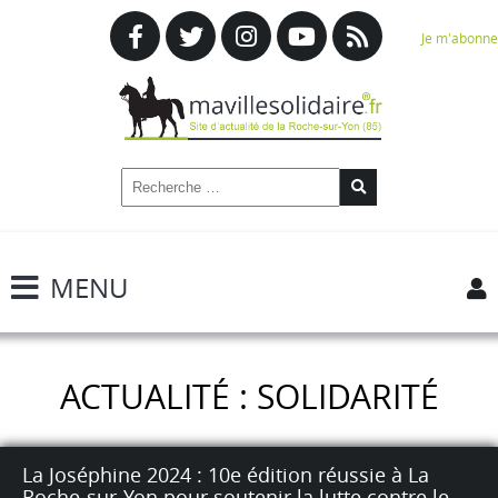
Je m'abonne
MENU
ACTUALITÉ : SOLIDARITÉ
La Joséphine 2024 : 10e édition réussie à La
Roche-sur-Yon pour soutenir la lutte contre le