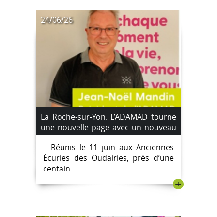
24/06/26
La Roche-sur-Yon. L’ADAMAD tourne
une nouvelle page avec un nouveau
président
Réunis le 11 juin aux Anciennes
Écuries des Oudairies, près d’une
centain...
+