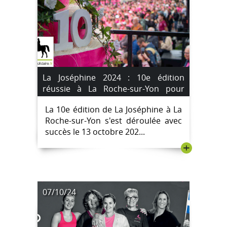
La Joséphine 2024 : 10e édition
réussie à La Roche-sur-Yon pour
soutenir la lutte contre le cancer;
La 10e édition de La Joséphine à La
[IMAGES]
Roche-sur-Yon s'est déroulée avec
succès le 13 octobre 202...
+
07/10/24