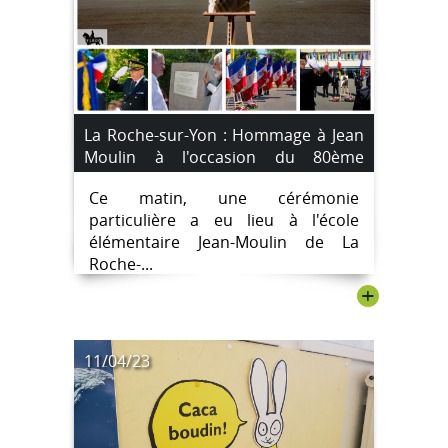
La Roche-sur-Yon : Hommage à Jean
Moulin à l'occasion du 80ème
anniversaire de sa mort à l'école qui
Ce matin, une cérémonie
porte son nom.
particulière a eu lieu à l'école
élémentaire Jean-Moulin de La
Roche-...
+
11/04/23