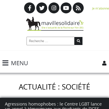
Je m'abonne
MENU
ACTUALITÉ : SOCIÉTÉ
Agressions homophobes : le Centre LGBT lance
un appel à témoignage aux étudiants de l’ICES.