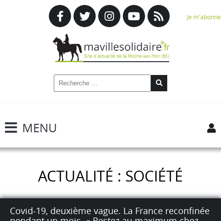
Je m'abonne
MENU
ACTUALITÉ : SOCIÉTÉ
Covid-19, deuxième vague. La France reconfinée
pendant un mois. « Restez au maximum chez