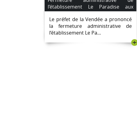
l’établissement Le Paradise aux
Sables d’Olonne à compter du lundi
Le préfet de la Vendée a prononcé
22 juillet 2024
la fermeture administrative de
l’établissement Le Pa...
+