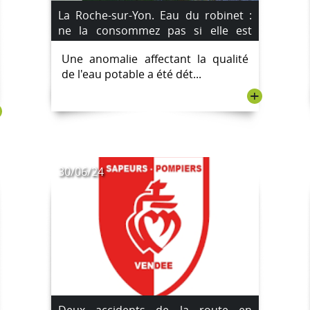
La Roche-sur-Yon. Eau du robinet :
ne la consommez pas si elle est
colorée dans plusieurs communes
Une anomalie affectant la qualité
de Vendée
de l'eau potable a été dét...
+
30/06/24
Deux accidents de la route en