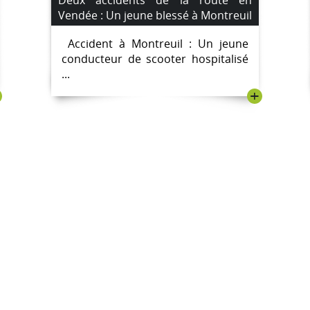
Vendée : Un jeune blessé à Montreuil
et un motard en urgence absolue à
Accident à Montreuil : Un jeune
L’Épine
conducteur de scooter hospitalisé
...
+