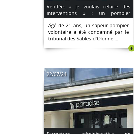
Vendée. « Je voulais refaire des
interventions » : un pompier
condamné pour des incendies
Âgé de 21 ans, un sapeur-pompier
volontaires
volontaire a été condamné par le
tribunal des Sables-d'Olonne ...
+
22/07/24
Fermeture administrative de