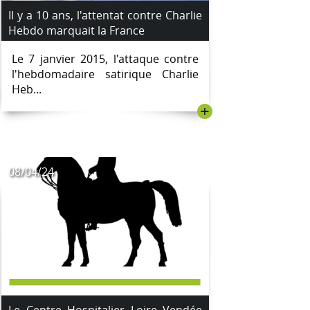
Il y a 10 ans, l'attentat contre Charlie
Hebdo marquait la France
Le 7 janvier 2015, l'attaque contre
l'hebdomadaire satirique Charlie
Heb...
+
08/04/24
Le Centre Hospitalier Loire Vendée