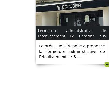
Fermeture administrative de
l’établissement Le Paradise aux
Sables d’Olonne à compter du lundi
Le préfet de la Vendée a prononcé
22 juillet 2024
la fermeture administrative de
l’établissement Le Pa...
+