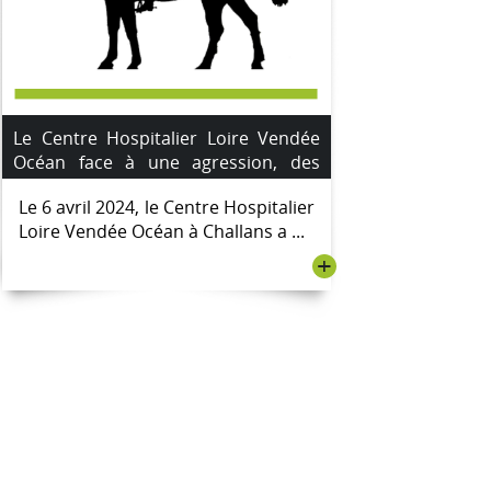
Le Centre Hospitalier Loire Vendée
Océan face à une agression, des
mesures de sécurité renforcées
Le 6 avril 2024, le Centre Hospitalier
Loire Vendée Océan à Challans a ...
+