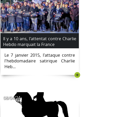
Il y a 10 ans, l'attentat contre Charlie
Hebdo marquait la France
Le 7 janvier 2015, l'attaque contre
l'hebdomadaire satirique Charlie
Heb...
+
08/04/24