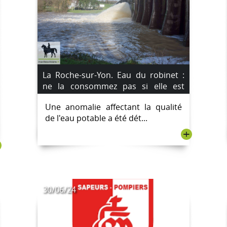
La Roche-sur-Yon. Eau du robinet :
ne la consommez pas si elle est
colorée dans plusieurs communes
Une anomalie affectant la qualité
de Vendée
de l'eau potable a été dét...
+
30/06/24