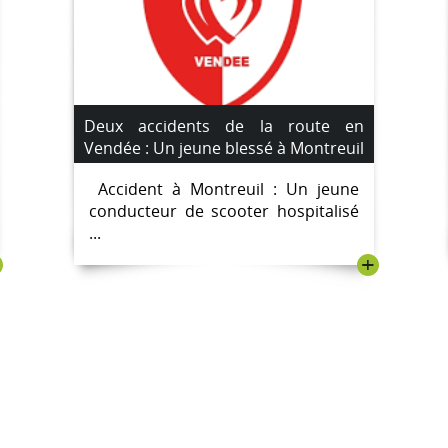
Deux accidents de la route en
Vendée : Un jeune blessé à Montreuil
et un motard en urgence absolue à
Accident à Montreuil : Un jeune
L’Épine
conducteur de scooter hospitalisé
...
+