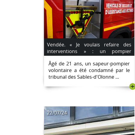
Vendée. « Je voulais refaire des
interventions » : un pompier
condamné pour des incendies
Âgé de 21 ans, un sapeur-pompier
volontaires
volontaire a été condamné par le
tribunal des Sables-d'Olonne ...
+
22/07/24