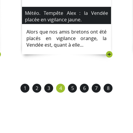
Météo. Tempête Alex : la Vendée
placée en vigilance jaune.
Alors que nos amis bretons ont été
placés en vigilance orange, la
Vendée est, quant à elle...
+
1
2
3
4
5
6
7
8