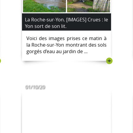
La Roche-sur-Yon. [IMAGES] Crues : le
Yon sort de son lit.
Voici des images prises ce matin à
la Roche-sur-Yon montrant des sols
gorgés d’eau au jardin de ...
+
01/10/20