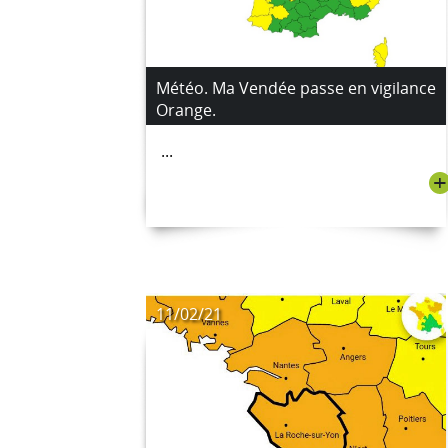
Météo. Ma Vendée passe en vigilance
Orange.
...
+
11/02/21