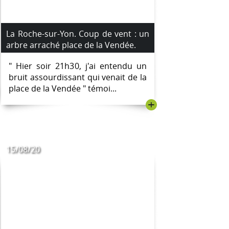
La Roche-sur-Yon. Coup de vent : un
arbre arraché place de la Vendée.
" Hier soir 21h30, j'ai entendu un
bruit assourdissant qui venait de la
place de la Vendée " témoi...
+
15/08/20