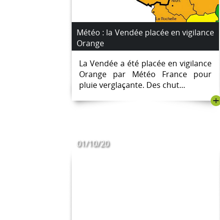
Météo : la Vendée placée en vigilance
Orange
La Vendée a été placée en vigilance
Orange par Météo France pour
pluie verglaçante. Des chut...
+
01/10/20