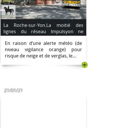
La Roche-sur-Yon.La moitié des
lignes du réseau Impulsyon ne
circuleront pas demain matin.
En raison d’une alerte météo (de
niveau vigilance orange) pour
risque de neige et de verglas, le...
+
21/01/21