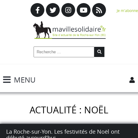
Je m'abonne
MENU
ACTUALITÉ : NOËL
La Roche-sur-Yon. Les festivités de Noël ont
débuté aujourd'hui.