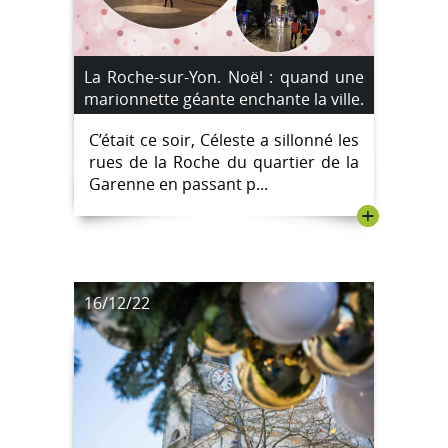
La Roche-sur-Yon. Noël : quand une
marionnette géante enchante la ville.
C’était ce soir, Céleste a sillonné les
rues de la Roche du quartier de la
Garenne en passant p...
+
16/12/22