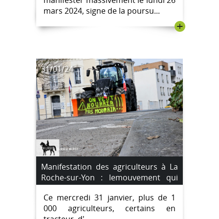
mars 2024, signe de la poursu...
+
31/01/24
Manifestation des agriculteurs à La
Roche-sur-Yon : lemouvement qui
prend de l'ampleur avec plus de 1
Ce mercredi 31 janvier, plus de 1
000 participants.
000 agriculteurs, certains en
tracteur, d'...