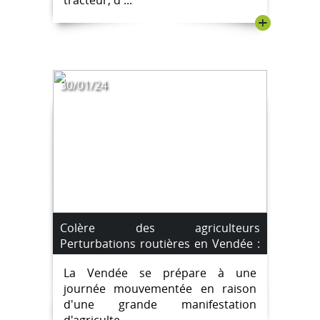
+
30/01/24
Colère des agriculteurs
Perturbations routières en Vendée :
manifestation d'agriculteurs à La
La Vendée se prépare à une
Roche-sur-Yon
journée mouvementée en raison
d'une grande manifestation
d'agriculte...