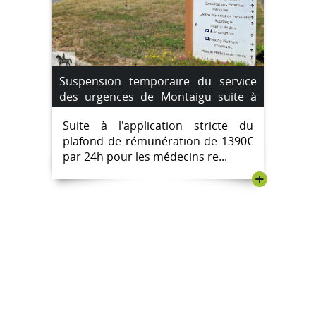
Suspension temporaire du service
des urgences de Montaigu suite à
une pénurie de médecins
Suite à l'application stricte du
remplaçants. du 4 août au 7 août
plafond de rémunération de 1390€
2023.
par 24h pour les médecins re...
+