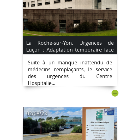
La Roche-sur-Yon. Urgences de
Luçon : Adaptation temporaire face
au manque de médecins
Suite à un manque inattendu de
remplaçants.
médecins remplaçants, le service
des urgences du Centre
Hospitalie...
+
02/08/23