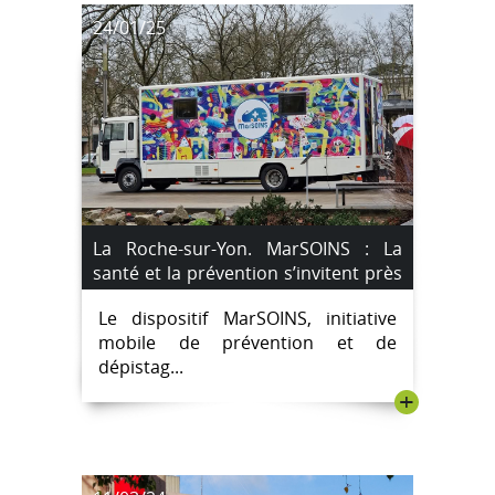
24/01/25
La Roche-sur-Yon. MarSOINS : La
santé et la prévention s’invitent près
de chez vous
Le dispositif MarSOINS, initiative
mobile de prévention et de
dépistag...
+