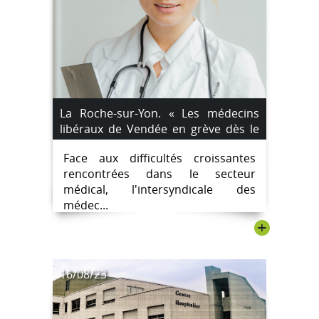
La Roche-sur-Yon. « Les médecins
libéraux de Vendée en grève dès le
vendredi 13 octobre »
Face aux difficultés croissantes
rencontrées dans le secteur
médical, l'intersyndicale des
médec...
+
16/08/23