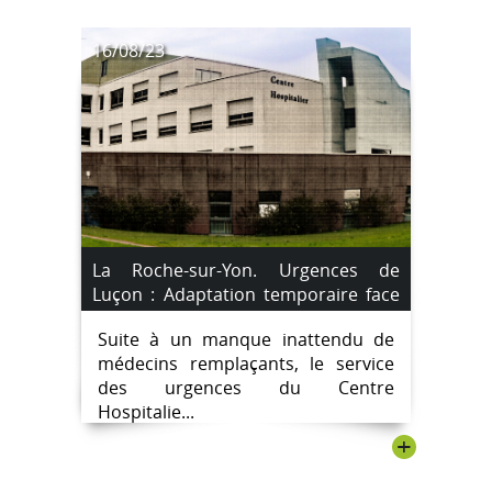
16/08/23
La Roche-sur-Yon. Urgences de
Luçon : Adaptation temporaire face
au manque de médecins
Suite à un manque inattendu de
remplaçants.
médecins remplaçants, le service
des urgences du Centre
Hospitalie...
+