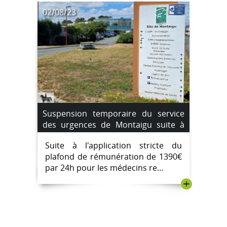
02/08/23
Suspension temporaire du service
des urgences de Montaigu suite à
une pénurie de médecins
Suite à l'application stricte du
remplaçants. du 4 août au 7 août
plafond de rémunération de 1390€
2023.
par 24h pour les médecins re...
+