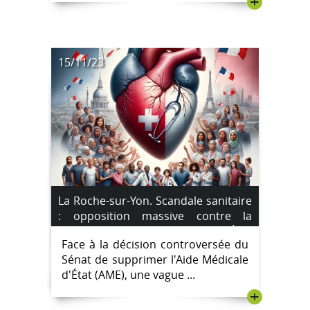
+
15/11/23
La Roche-sur-Yon. Scandale sanitaire
: opposition massive contre la
suppression de l’Aide Médicale d’État
Face à la décision controversée du
Sénat de supprimer l'Aide Médicale
d'État (AME), une vague ...
+