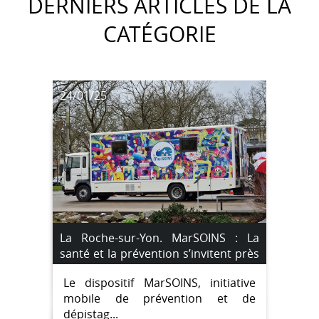
DERNIERS ARTICLES DE LA
CATÉGORIE
24/01/25
La Roche-sur-Yon. MarSOINS : La
santé et la prévention s’invitent près
de chez vous
Le dispositif MarSOINS, initiative
mobile de prévention et de
dépistag...