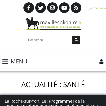
Je m'abonne
MENU
ACTUALITÉ : SANTÉ
La Roche-sur-Yon. Le [Programme] de la
semaine d’information sur la santé mentale du