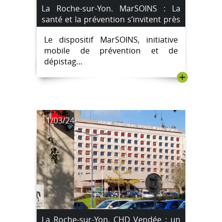
La Roche-sur-Yon. MarSOINS : La
santé et la prévention s’invitent près
de chez vous
Le dispositif MarSOINS, initiative
mobile de prévention et de
dépistag...
+
11/03/24
La Roche-sur-Yon. CHD Vendée : un