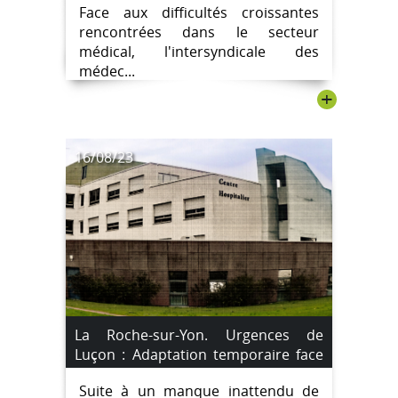
Face aux difficultés croissantes
rencontrées dans le secteur
médical, l'intersyndicale des
médec...
+
16/08/23
La Roche-sur-Yon. Urgences de
Luçon : Adaptation temporaire face
au manque de médecins
Suite à un manque inattendu de
remplaçants.