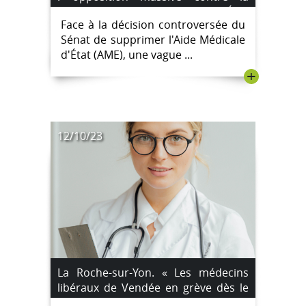
suppression de l’Aide Médicale d’État
Face à la décision controversée du
Sénat de supprimer l'Aide Médicale
d'État (AME), une vague ...
+
12/10/23
La Roche-sur-Yon. « Les médecins
libéraux de Vendée en grève dès le
vendredi 13 octobre »