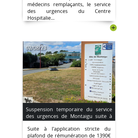
médecins remplaçants, le service
des urgences du Centre
Hospitalie...
+
02/08/23
Suspension temporaire du service
des urgences de Montaigu suite à
une pénurie de médecins
Suite à l'application stricte du
remplaçants. du 4 août au 7 août
plafond de rémunération de 1390€
2023.