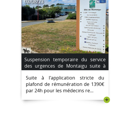
02/08/23
Suspension temporaire du service
des urgences de Montaigu suite à
une pénurie de médecins
Suite à l'application stricte du
remplaçants. du 4 août au 7 août
plafond de rémunération de 1390€
2023.
par 24h pour les médecins re...
+