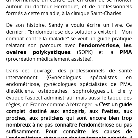
autour du docteur Hermouet, et de professionnels
formés à cette maladie, à la clinique Saint-Charles.
De son histoire, Sandy a voulu écrire un livre. Ce
dernier : "Endométriose des solutions existent - Mon
combat contre la maladie" se veut un guide pratique
relatant son parcours avec 𝗹'𝗲𝗻𝗱𝗼𝗺é𝘁𝗿𝗶𝗼𝘀𝗲, 𝗹𝗲𝘀
𝗼𝘃𝗮𝗶𝗿𝗲𝘀 𝗽𝗼𝗹𝘆𝗸𝘆𝘀𝘁𝗶𝗾𝘂𝗲𝘀 (SOPK) et la 𝗣𝗠𝗔
(procréation médicalement assistée).
Dans cet ouvrage, des professionnels de santé
interviennent (Gynécologues spécialistes en
endométriose, gynécologues spécialistes de PMA,
diététiciens, ostéopathes, sophrologues….). Elle y
évoque l’aspect administratif mais aussi le tabou des
règles, en France comme à l’étranger.
« C'est un guide
complet destiné aux endogirls, aux fivettes, aux
proches, aux praticiens qui sont encore bien trop
nombreux à ne pas connaître l'endométriose ou pas
suffisamment. Pour connaître les causes de