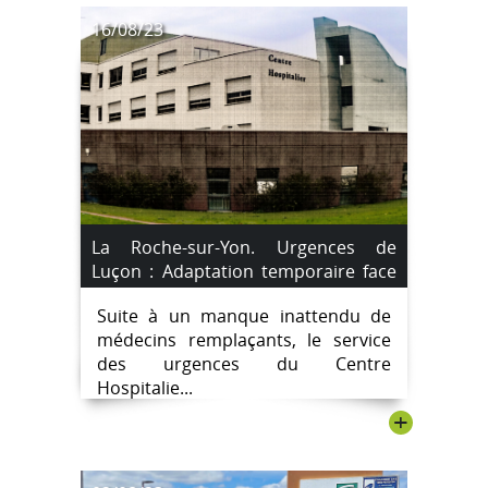
16/08/23
La Roche-sur-Yon. Urgences de
Luçon : Adaptation temporaire face
au manque de médecins
Suite à un manque inattendu de
remplaçants.
médecins remplaçants, le service
des urgences du Centre
Hospitalie...
+