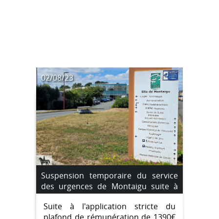
02/08/23
Suspension temporaire du service
des urgences de Montaigu suite à
une pénurie de médecins
Suite à l'application stricte du
remplaçants. du 4 août au 7 août
plafond de rémunération de 1390€
2023.