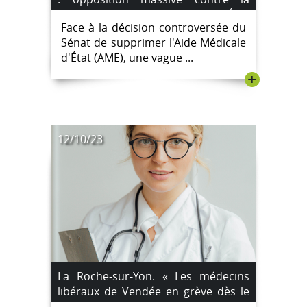
suppression de l’Aide Médicale d’État
Face à la décision controversée du
Sénat de supprimer l'Aide Médicale
d'État (AME), une vague ...
+
12/10/23
La Roche-sur-Yon. « Les médecins
libéraux de Vendée en grève dès le
vendredi 13 octobre »