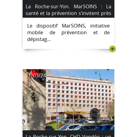
La Roche-sur-Yon. MarSOINS : La
santé et la prévention s’invitent près
de chez vous
Le dispositif MarSOINS, initiative
mobile de prévention et de
dépistag...
+
11/03/24
La Roche-sur-Yon. CHD Vendée : un