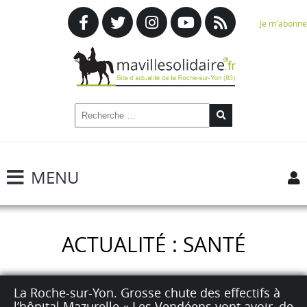
Je m'abonne
MENU
ACTUALITÉ : SANTÉ
La Roche-sur-Yon. Grosse chute des effectifs à
l’hôpital Mazurelle « Les Vendéens vont avoir, de