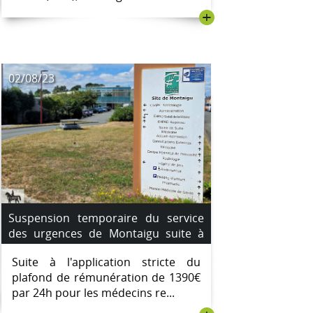
+
02/08/23
Suspension temporaire du service
des urgences de Montaigu suite à
une pénurie de médecins
Suite à l'application stricte du
remplaçants. du 4 août au 7 août
plafond de rémunération de 1390€
2023.
par 24h pour les médecins re...