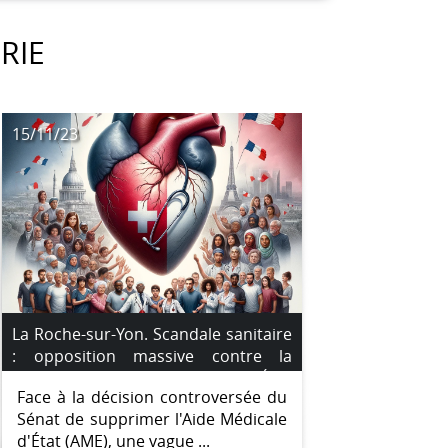
RIE
15/11/23
La Roche-sur-Yon. Scandale sanitaire
: opposition massive contre la
suppression de l’Aide Médicale d’État
Face à la décision controversée du
Sénat de supprimer l'Aide Médicale
d'État (AME), une vague ...