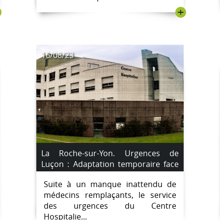
+
16/08/23
La Roche-sur-Yon. Urgences de
Luçon : Adaptation temporaire face
au manque de médecins
Suite à un manque inattendu de
remplaçants.
médecins remplaçants, le service
des urgences du Centre
Hospitalie...