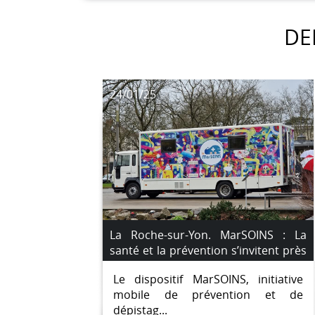
DE
24/01/25
La Roche-sur-Yon. MarSOINS : La
santé et la prévention s’invitent près
de chez vous
Le dispositif MarSOINS, initiative
mobile de prévention et de
dépistag...