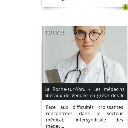
+
12/10/23
La Roche-sur-Yon. « Les médecins
libéraux de Vendée en grève dès le
vendredi 13 octobre »
Face aux difficultés croissantes
rencontrées dans le secteur
médical, l'intersyndicale des
médec...