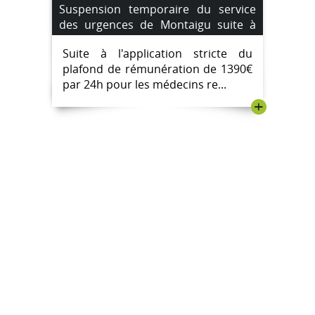
Suspension temporaire du service
des urgences de Montaigu suite à
une pénurie de médecins
Suite à l'application stricte du
remplaçants. du 4 août au 7 août
plafond de rémunération de 1390€
2023.
par 24h pour les médecins re...
+