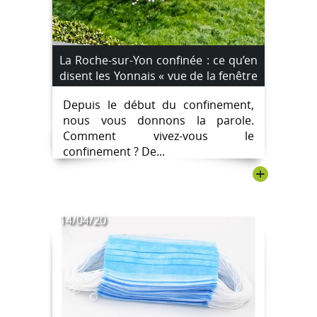
La Roche-sur-Yon confinée : ce qu’en
disent les Yonnais « vue de la fenêtre
». Aujourd’hui, Charlotte, 68 ans.
Depuis le début du confinement,
nous vous donnons la parole.
Comment vivez-vous le
confinement ? De...
+
14/04/20