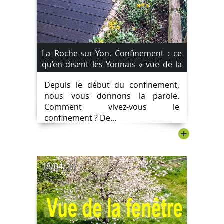
La Roche-sur-Yon. Confinement : ce
qu’en disent les Yonnais « vue de la
fenêtre ». Aujourd’hui, Rosalie, 76
Depuis le début du confinement,
ans.
nous vous donnons la parole.
Comment vivez-vous le
confinement ? De...
+
18/04/20