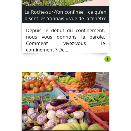
La Roche-sur-Yon confinée : ce qu’en
disent les Yonnais « vue de la fenêtre
». Aujourd’hui, Carole, 43 ans.
Depuis le début du confinement,
nous vous donnons la parole.
Comment vivez-vous le
confinement ? De...
+
10/04/20