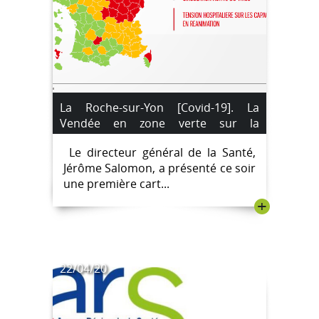
La Roche-sur-Yon [Covid-19]. La
Vendée en zone verte sur la
première carte des départements
Le directeur général de la Santé,
pour le déconfinement.
Jérôme Salomon, a présenté ce soir
une première cart...
+
22/04/20