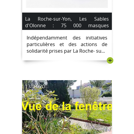
La Roche-sur-Yon, Les Sables
d'Olonne : 75 000 masques
réutilisables distribués aux habitants
Indépendamment des initiatives
pour lutter contre le coronavirus.
particulières et des actions de
solidarité prises par La Roche- su...
+
13/04/20