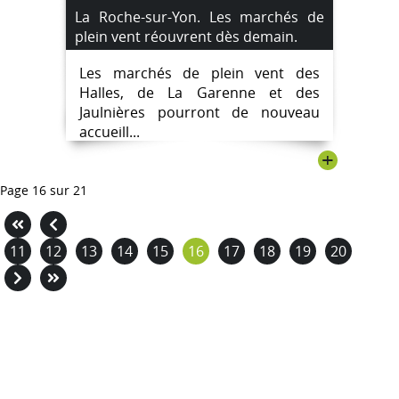
La Roche-sur-Yon. Les marchés de
plein vent réouvrent dès demain.
Les marchés de plein vent des
Halles, de La Garenne et des
Jaulnières pourront de nouveau
accueill...
+
Page 16 sur 21
11
12
13
14
15
16
17
18
19
20