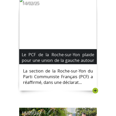
14/02/25
Le PCF de la Roche-sur-Yon plaide
pour une union de la gauche autour
de sept exigences clés pour les
La section de la Roche-sur-Yon du
municipales 2026
Parti Communiste Français (PCF) a
réaffirmé, dans une déclarat...
+
18/09/24