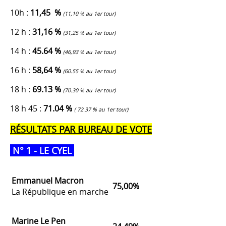
10h :
11,45 %
(11,10 % au 1er tour)
12 h :
31,16 %
(31,25 % au 1er tour)
14 h :
45.64 %
(46,93 % au 1er tour)
16 h :
58,64 %
(60.55 % au 1er tour)
18 h :
69.13 %
(70.30 % au 1er tour)
18 h 45 :
71.04 %
( 72.37 % au 1er tour)
RÉSULTATS PAR BUREAU DE VOTE
N° 1 - LE CYEL
Emmanuel Macron
75,00%
La République en marche
Marine Le Pen