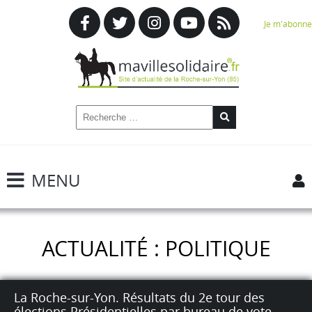
Je m'abonne
MENU
ACTUALITÉ : POLITIQUE
La Roche-sur-Yon. Résultats du 2e tour des
élections Présidentielles par bureau de vote.