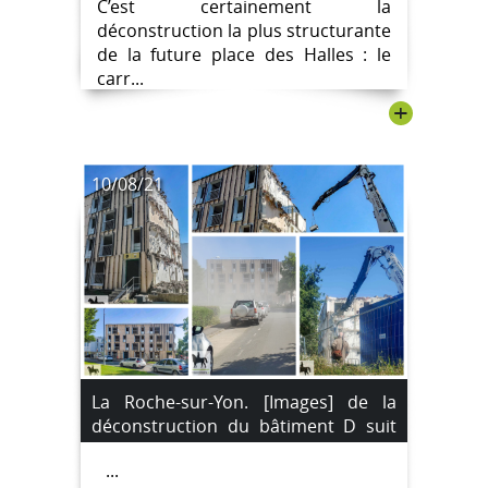
C’est certainement la
déconstruction la plus structurante
de la future place des Halles : le
carr...
+
10/08/21
La Roche-sur-Yon. [Images] de la
déconstruction du bâtiment D suit
son cours.
...