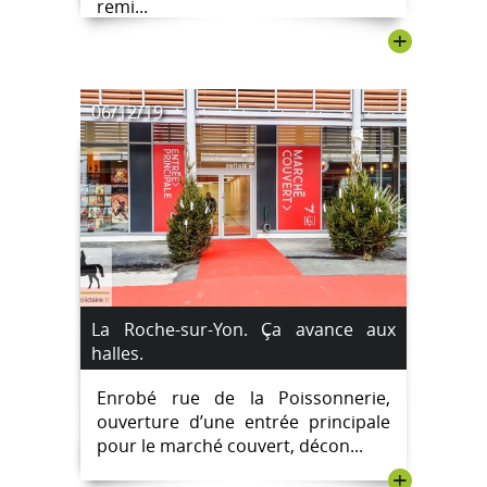
remi...
+
06/12/19
La Roche-sur-Yon. Ça avance aux
halles.
Enrobé rue de la Poissonnerie,
ouverture d’une entrée principale
pour le marché couvert, décon...
+