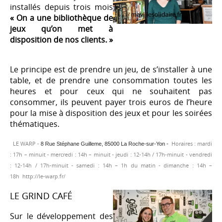
installés depuis trois mois
« On a une bibliothèque de
jeux qu’on met à
disposition de nos clients. »
Le principe est de prendre un jeu, de s’installer à une
table, et de prendre une consommation toutes les
heures et pour ceux qui ne souhaitent pas
consommer, ils peuvent payer trois euros de l’heure
pour la mise à disposition des jeux et pour les soirées
thématiques.
LE WARP -
Horaires : mardi
8 Rue Stéphane Guilleme, 85000 La Roche-sur-Yon -
: 17h – minuit - mercredi : 14h – minuit - jeudi : 12-14h / 17h-minuit - vendredi
: 12-14h / 17h-minuit - samedi : 14h – 1h du matin - dimanche : 14h –
18h
http://le-warp.fr/
LE GRIND CAFÉ
Sur le développement des