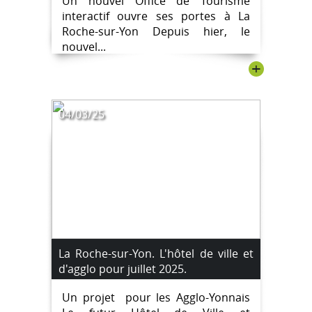
Un nouvel Office de Tourisme
#destinationlarochesuryon
interactif ouvre ses portes à La
Roche-sur-Yon Depuis hier, le
nouvel...
+
04/03/25
La Roche-sur-Yon. L'hôtel de ville et
d'agglo pour juillet 2025.
Un projet pour les Agglo-Yonnais