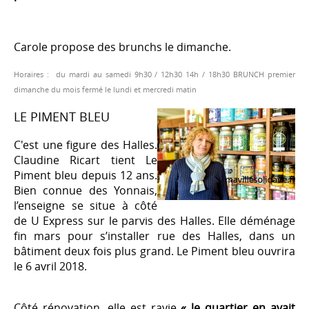
Carole propose des brunchs le dimanche.
Horaires : du mardi au samedi 9h30 / 12h30 14h / 18h30 BRUNCH premier
dimanche du mois fermé le lundi et mercredi matin
LE PIMENT BLEU
C'est une figure des Halles.
Claudine Ricart tient Le
Piment bleu depuis 12 ans.
Bien connue des Yonnais,
l’enseigne se situe à côté
de U Express sur le parvis des Halles. Elle déménage
fin mars pour s’installer rue des Halles, dans un
bâtiment deux fois plus grand. Le Piment bleu ouvrira
le 6 avril 2018.
Côté rénovation, elle est ravie
« le quartier en avait