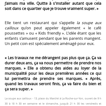
j’aimais ma ville. Quitte à s'installer autant que cela
soit dans ce quartier que je trouve vraiment super. »
Elle tient un restaurant qui s’appelle
la soupe aux
cailloux
qu’on peut appeler également « le café
poussettes » ou « Kids friendly ». L’idée étant que les
enfants s’amusent pendant que les parents mangent.
Un petit coin est spécialement aménagé pour eux.
« Les travaux ne me dérangent pas plus que ça. Ça va
durer deux ans, ça va nous permettre de prendre nos
marques. » Elle a obtenu des aides au loyer de la
municipalité pour les deux premières années ce qui
lui permettra de prendre ses marques. « Après,
quand les travaux seront finis, ça va faire du bien et
ça sera super. »
La soupe aux cailloux - 13, place du Marché à La Roche-sur-Yon, ouvert de 9 h
30 à 18 h 30 en semaine et le dimanche, jusqu’à 21 h 30 les vendredis et