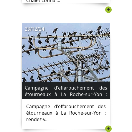
Chalet connaî...
+
23/12/24
Campagne d'effarouchement des
étourneaux à La Roche-sur-Yon :
rendez-vous les 26 et 27 décembre
Campagne d'effarouchement des
2024
étourneaux à La Roche-sur-Yon :
rendez-v...
+