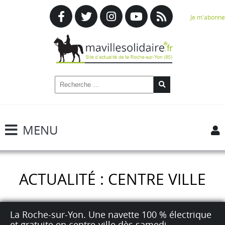
Je m'abonne
MENU
ACTUALITÉ : CENTRE VILLE
La Roche-sur-Yon. Une navette 100 % électrique
et gratuite en centre-ville dès samedi.