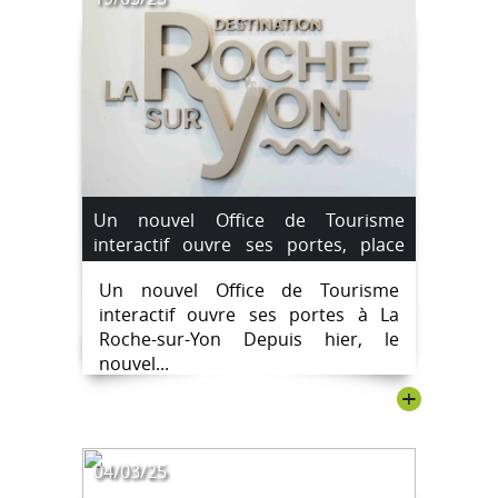
Un nouvel Office de Tourisme
interactif ouvre ses portes, place
Napoléon, à La Roche-sur-Yon.
Un nouvel Office de Tourisme
#destinationlarochesuryon
interactif ouvre ses portes à La
Roche-sur-Yon Depuis hier, le
nouvel...
+
04/03/25