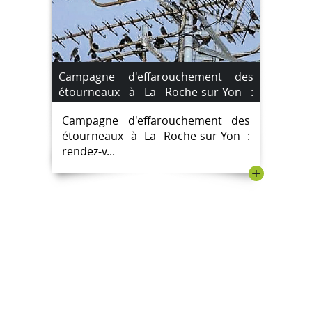
Campagne d'effarouchement des
étourneaux à La Roche-sur-Yon :
rendez-vous les 26 et 27 décembre
Campagne d'effarouchement des
2024
étourneaux à La Roche-sur-Yon :
rendez-v...
+