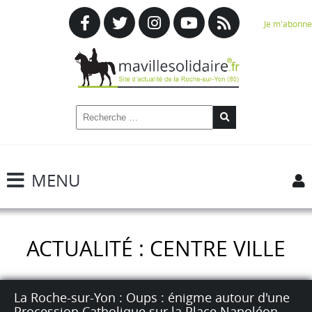
Je m'abonne
MENU
ACTUALITÉ : CENTRE VILLE
La Roche-sur-Yon : Oups : énigme autour d'une
Procession Catholique sur la Place Napoléon.