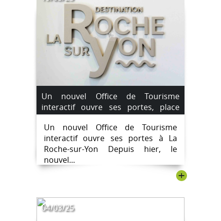
Un nouvel Office de Tourisme
interactif ouvre ses portes, place
Napoléon, à La Roche-sur-Yon.
Un nouvel Office de Tourisme
#destinationlarochesuryon
interactif ouvre ses portes à La
Roche-sur-Yon Depuis hier, le
nouvel...
+
04/03/25