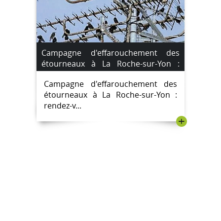
Campagne d'effarouchement des
étourneaux à La Roche-sur-Yon :
rendez-vous les 26 et 27 décembre
Campagne d'effarouchement des
2024
étourneaux à La Roche-sur-Yon :
rendez-v...
+