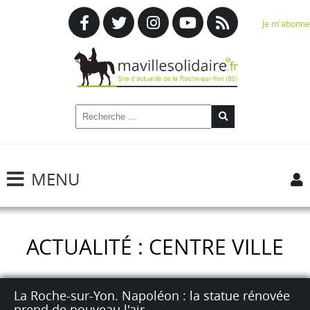
Je m'abonne
MENU
ACTUALITÉ : CENTRE VILLE
La Roche-sur-Yon. Napoléon : la statue rénovée
prend de nouveau l'air.