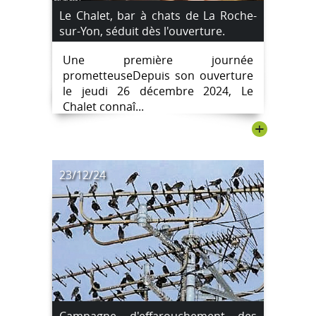
Le Chalet, bar à chats de La Roche-
sur-Yon, séduit dès l'ouverture.
Une première journée
prometteuseDepuis son ouverture
le jeudi 26 décembre 2024, Le
Chalet connaî...
+
23/12/24
Campagne d'effarouchement des