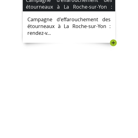
étourneaux à La Roche-sur-Yon :
rendez-vous les 26 et 27 décembre
Campagne d'effarouchement des
2024
étourneaux à La Roche-sur-Yon :
rendez-v...
+