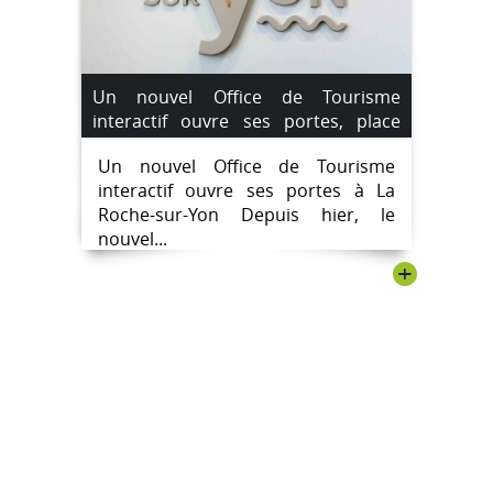
Un nouvel Office de Tourisme
interactif ouvre ses portes, place
Napoléon, à La Roche-sur-Yon.
Un nouvel Office de Tourisme
#destinationlarochesuryon
interactif ouvre ses portes à La
Roche-sur-Yon Depuis hier, le
nouvel...
+