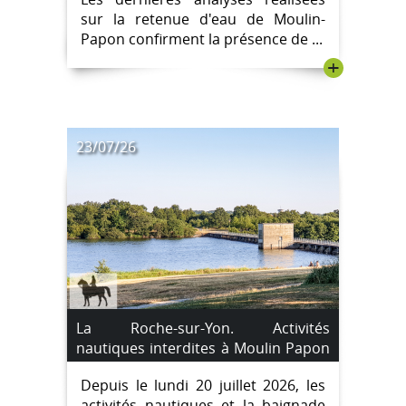
maintenues
sur la retenue d'eau de Moulin-
Papon confirment la présence de ...
+
23/07/26
La Roche-sur-Yon. Activités
nautiques interdites à Moulin Papon
en raison d'un risque lié aux
Depuis le lundi 20 juillet 2026, les
cyanobactéries
activités nautiques et la baignade