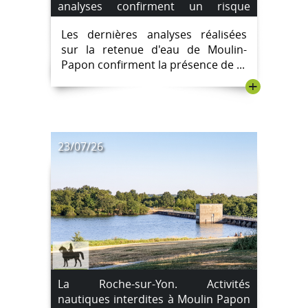
analyses confirment un risque
sanitaire, les restrictions sont
Les dernières analyses réalisées
maintenues
sur la retenue d'eau de Moulin-
Papon confirment la présence de ...
+
23/07/26
La Roche-sur-Yon. Activités
nautiques interdites à Moulin Papon