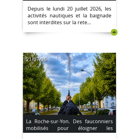
en raison d'un risque lié aux
Depuis le lundi 20 juillet 2026, les
cyanobactéries
activités nautiques et la baignade
sont interdites sur la rete...
+
21/07/26
La Roche-sur-Yon. Des fauconniers
mobilisés pour éloigner les
étourneaux du centre-ville