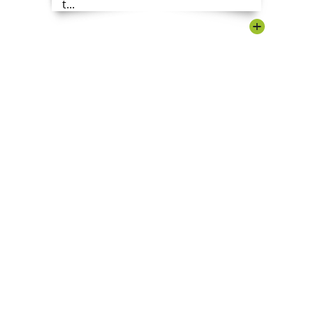
t...
+