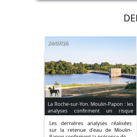
DE
24/07/26
La Roche-sur-Yon. Moulin-Papon : les
analyses confirment un risque
sanitaire, les restrictions sont
Les dernières analyses réalisées
maintenues
sur la retenue d'eau de Moulin-
Papon confirment la présence de ...