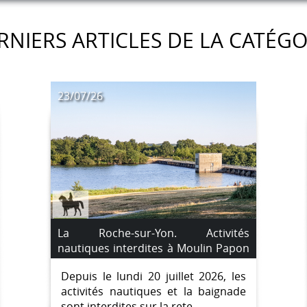
RNIERS ARTICLES DE LA CATÉGO
23/07/26
La Roche-sur-Yon. Activités
nautiques interdites à Moulin Papon
en raison d'un risque lié aux
Depuis le lundi 20 juillet 2026, les
cyanobactéries
activités nautiques et la baignade
sont interdites sur la rete...