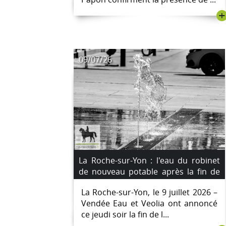
+
09/07/26
La Roche-sur-Yon : l'eau du robinet
de nouveau potable après la fin de
l'incident au manganèse
La Roche-sur-Yon, le 9 juillet 2026 –
Vendée Eau et Veolia ont annoncé
ce jeudi soir la fin de l...