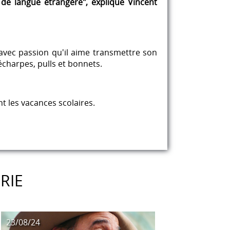
 de langue étrangère", explique Vincent
rs avec passion qu'il aime transmettre son
écharpes, pulls et bonnets.
t les vacances scolaires.
RIE
23/08/24