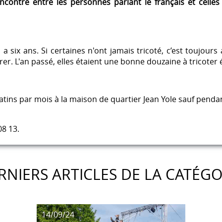
ncontre entre les personnes parlant le français et celles
l a six ans. Si certaines n'ont jamais tricoté, c’est toujou
er. L'an passé, elles étaient une bonne douzaine à tricoter 
atins par mois à la maison de quartier Jean Yole sauf pendan
08 13.
RNIERS ARTICLES DE LA CATÉGO
14/09/24