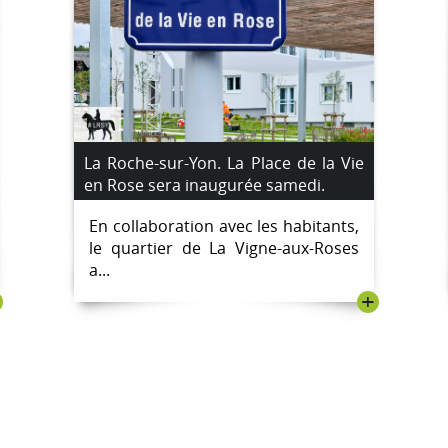
La Roche-sur-Yon. La Place de la Vie
en Rose sera inaugurée samedi.
En collaboration avec les habitants,
le quartier de La Vigne-aux-Roses
a...
+