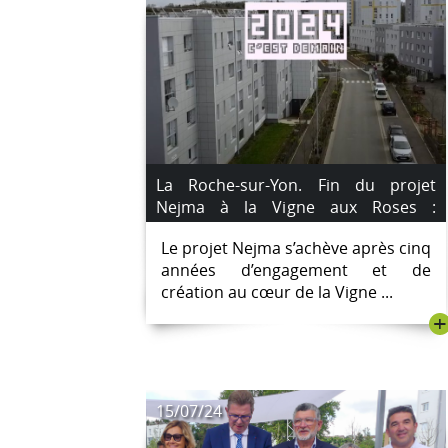
La Roche-sur-Yon. Fin du projet
Nejma à la Vigne aux Roses :
projection du film « 2024 c’est
Le projet Nejma s’achève après cinq
demain ! » le vendredi 15 novembre.
années d’engagement et de
création au cœur de la Vigne ...
+
15/07/24