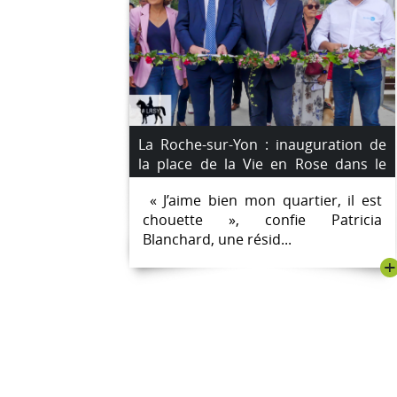
La Roche-sur-Yon : inauguration de
la place de la Vie en Rose dans le
quartier de la Vigne-aux-Roses
« J’aime bien mon quartier, il est
chouette », confie Patricia
Blanchard, une résid...
+