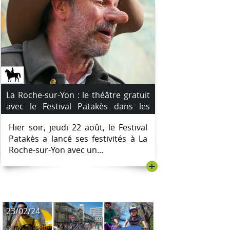
La Roche-sur-Yon : le théâtre gratuit
avec le Festival Patakès dans les
quartiers a débuté hier soir à l'école
Hier soir, jeudi 22 août, le Festival
Jean Moulin
Patakès a lancé ses festivités à La
Roche-sur-Yon avec un...
+
23/02/24