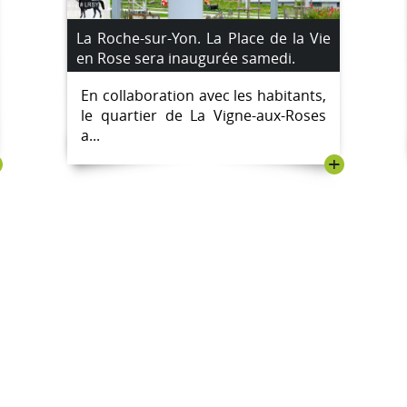
La Roche-sur-Yon. La Place de la Vie
en Rose sera inaugurée samedi.
En collaboration avec les habitants,
le quartier de La Vigne-aux-Roses
a...
+