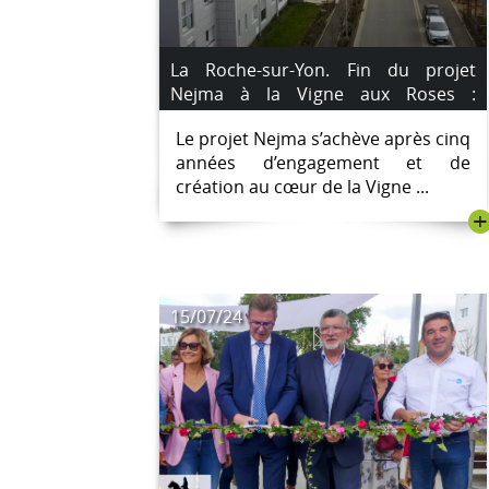
La Roche-sur-Yon. Fin du projet
Nejma à la Vigne aux Roses :
projection du film « 2024 c’est
Le projet Nejma s’achève après cinq
demain ! » le vendredi 15 novembre.
années d’engagement et de
création au cœur de la Vigne ...
+
15/07/24