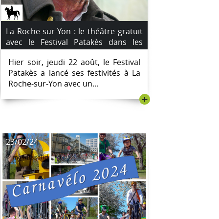
La Roche-sur-Yon : le théâtre gratuit
avec le Festival Patakès dans les
quartiers a débuté hier soir à l'école
Hier soir, jeudi 22 août, le Festival
Jean Moulin
Patakès a lancé ses festivités à La
Roche-sur-Yon avec un...
+
23/02/24