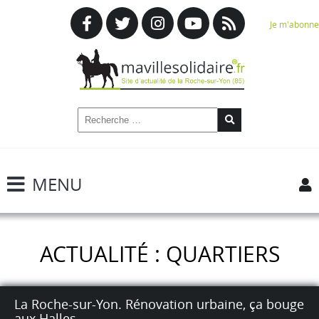
Je m'abonne
MENU
ACTUALITÉ : QUARTIERS
La Roche-sur-Yon. Rénovation urbaine, ça bouge
aux Halles.