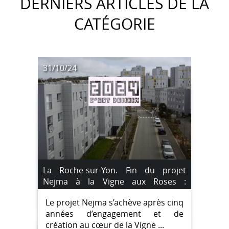
DERNIERS ARTICLES DE LA
CATÉGORIE
31/10/24
La Roche-sur-Yon. Fin du projet
Nejma à la Vigne aux Roses :
projection du film « 2024 c’est
Le projet Nejma s’achève après cinq
demain ! » le vendredi 15 novembre.
années d’engagement et de
création au cœur de la Vigne ...