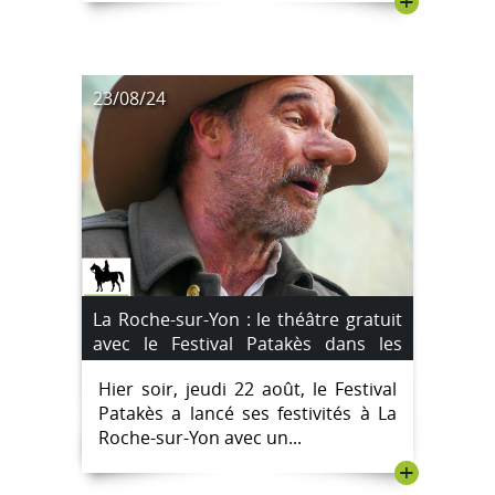
+
23/08/24
La Roche-sur-Yon : le théâtre gratuit
avec le Festival Patakès dans les
quartiers a débuté hier soir à l'école
Hier soir, jeudi 22 août, le Festival
Jean Moulin
Patakès a lancé ses festivités à La
Roche-sur-Yon avec un...
+