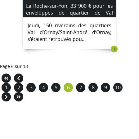
La Roche-sur-Yon. 33 900 € pour les
enveloppes de quartier de Val
d’Ornay/Saint-André d’Ornay.
Jeudi, 150 riverains des quartiers
Val d’Ornay/Saint-André d’Ornay,
s’étaient retrouvés pou...
+
Page 6 sur 13
1
2
3
4
5
6
7
8
9
10