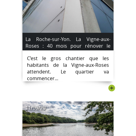
La Roche-sur-Yon. La Vigne-aux-
Roses : 40 mois pour rénover le
quartier.
C’est le gros chantier que les
habitants de la Vigne-aux-Roses
attendent. Le quartier va
commencer...
+
11/09/20