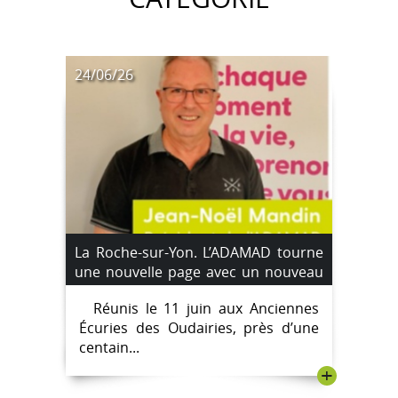
24/06/26
La Roche-sur-Yon. L’ADAMAD tourne
une nouvelle page avec un nouveau
président
Réunis le 11 juin aux Anciennes
Écuries des Oudairies, près d’une
centain...
+