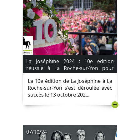
La Joséphine 2024 : 10e édition
réussie à La Roche-sur-Yon pour
soutenir la lutte contre le cancer;
La 10e édition de La Joséphine à La
[IMAGES]
Roche-sur-Yon s'est déroulée avec
succès le 13 octobre 202...
+
07/10/24