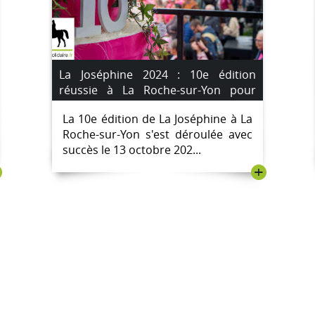
La Joséphine 2024 : 10e édition
réussie à La Roche-sur-Yon pour
soutenir la lutte contre le cancer;
La 10e édition de La Joséphine à La
[IMAGES]
Roche-sur-Yon s'est déroulée avec
succès le 13 octobre 202...
+