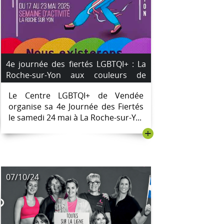
4e journée des fiertés LGBTQI+ : La
Roche-sur-Yon aux couleurs de
l’inclusion #Marche des Fiertés
Le Centre LGBTQI+ de Vendée
organise sa 4e Journée des Fiertés
le samedi 24 mai à La Roche-sur-Y...
+
07/10/24