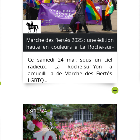
Marche des fiertés 2025 : une édition
haute en couleurs à La Roche-sur-
Yon
Ce samedi 24 mai, sous un ciel
radieux, La Roche-sur-Yon a
accueilli la 4e Marche des Fiertés
LGBTQ...
+
13/10/24