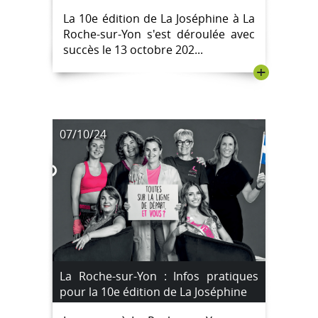
soutenir la lutte contre le cancer;
La 10e édition de La Joséphine à La
[IMAGES]
Roche-sur-Yon s'est déroulée avec
succès le 13 octobre 202...
+
07/10/24
La Roche-sur-Yon : Infos pratiques
pour la 10e édition de La Joséphine