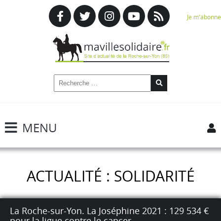
Je m'abonne
MENU
ACTUALITÉ : SOLIDARITÉ
La Roche-sur-Yon. La Joséphine 2021 : 129 534 €
pour la ligue contre le cancer.