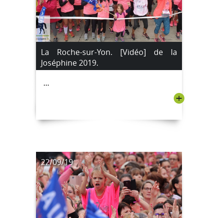
La Roche-sur-Yon. [Vidéo] de la
Joséphine 2019.
...
+
22/09/19