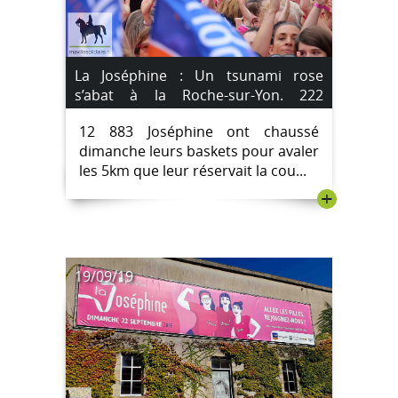
La Joséphine : Un tsunami rose
s’abat à la Roche-sur-Yon. 222
[IMAGES]
12 883 Joséphine ont chaussé
dimanche leurs baskets pour avaler
les 5km que leur réservait la cou...
+
19/09/19