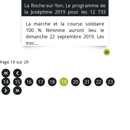
La Roche-sur-Yon. Le programme de
la Joséphine 2019 pour les 12 733
marcheuses des coureuses.
La marche et la course solidaire
100 % féminine auront lieu le
dimanche 22 septembre 2019. Les
insc...
+
Page 19 sur 29
14
15
16
17
18
19
20
21
22
23