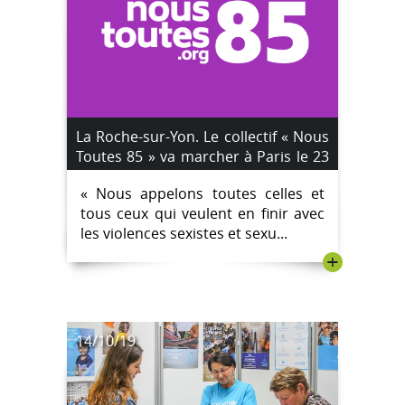
La Roche-sur-Yon. Le collectif « Nous
Toutes 85 » va marcher à Paris le 23
novembre contre les violences
« Nous appelons toutes celles et
sexistes et sexuelles.
tous ceux qui veulent en finir avec
les violences sexistes et sexu...
+
14/10/19