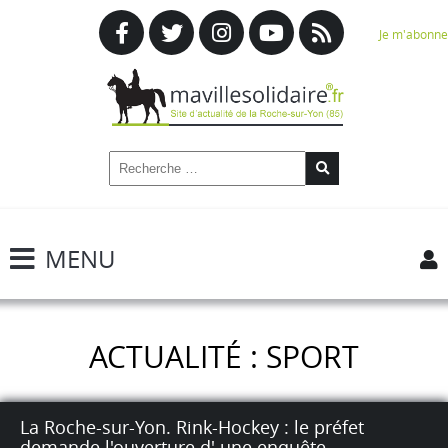
Je m'abonne
MENU
ACTUALITÉ : SPORT
La Roche-sur-Yon. Rink-Hockey : le préfet
demande l'ouverture d' une enquête