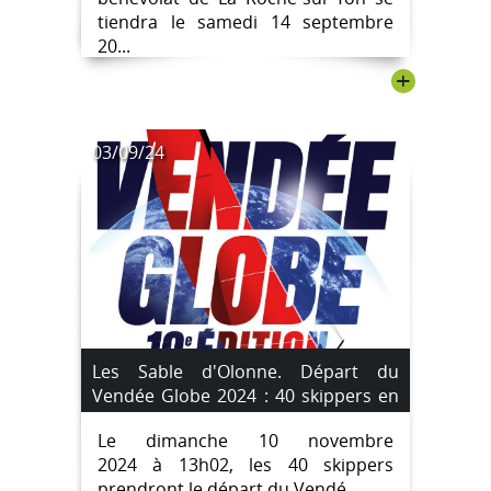
tiendra le samedi 14 septembre
20...
+
03/09/24
Les Sable d'Olonne. Départ du
Vendée Globe 2024 : 40 skippers en
lice.
Le dimanche 10 novembre
2024 à 13h02, les 40 skippers
prendront le départ du Vendé...