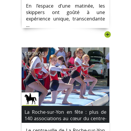
En l’espace d’une matinée, les
skippers ont goûté à une
expérience unique, transcendante
...
+
14/09/24
La Roche-sur-Yon en fête : plus de
140 associations au cœur du centre-
ville [Images]
Le centre-ville de La Roche-sur-Yon