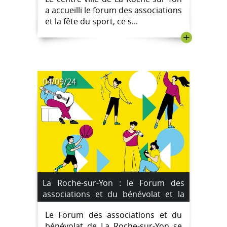
a accueilli le forum des associations
et la fête du sport, ce s...
+
04/09/24
La Roche-sur-Yon : le Forum des
associations et du bénévolat et la
"Faites du sport" le samedi 14
Le Forum des associations et du
septembre 2024
bénévolat de La Roche-sur-Yon se